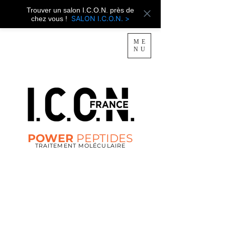
Trouver un salon I.C.O.N. près de
SALON I.C.O.N. >
chez vous !
ME
NU
POWER
PEPTIDES
TRAITEMENT MOLÉCULAIRE