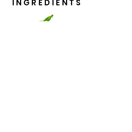
INGRÉDIENTS
Protéines hydrolysées de haute qualité
qui stimulent l'hydratation
et préviennent les dommages
causés aux cuticules.
Protéines vitales pour les cheveux,
notamment l'acide glutamique,
l'acide aspartique, l'arginine et la lysine.