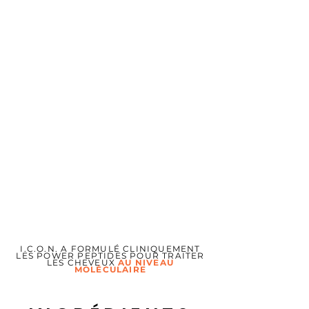
I.C.O.N. A FORMULÉ CLINIQUEMENT
LES POWER PEPTIDES POUR TRAITER
LES CHEVEUX
AU NIVEAU
MOLÉCULAIRE